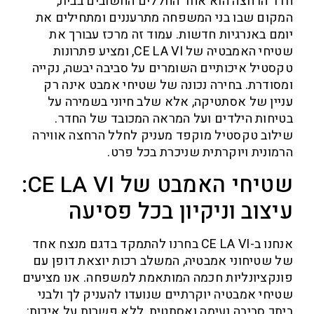
 הרחצה הוא אחד החללים החשובים בבית,
ום שבו בני המשפחה מתרעננים ומתחילים את
ם באנרגיות חדשות. עמוד זה מרכז עבורך את
שטיחי האמבטיה של CE LA VI, ומציע פתרונות
טיל איכותיים השומרים על סביבה יבשה, נקייה
ודרת. בחירה נכונה של שטיחי אמבט אינה רק
ין של אסתטיקה, אלא שלב חיוני בשמירה על
חות הילדים ועל המראה המכובד של החדר.
וב טקסטיל מוקפד מעניק לחלל הרחצה אווירה
ונית ויוקרתית שניכרת בכל פרט.
שטיחי האמבט של CE LA VI:
צוב וניקיון בכל פסיעה
אנחנו ב-CE LA VI בחרנו להתמקד בדגם מנצח אחד
שטיחוני אמבטיה, המשלב רכות יוצאת דופן עם
קציונליות חכמה המותאמת למשפחה. אנו מציעים
חי אמבטיה יוקרתיים שנועדו להעניק לך ולבני
ך סביבה נעימה ואסתטית, ללא פשרות על איכות: