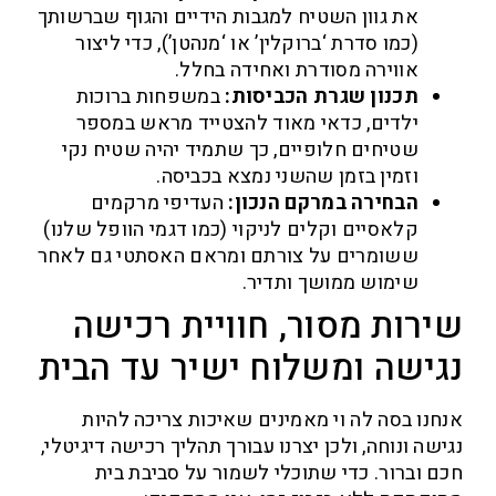
את גוון השטיח למגבות הידיים והגוף שברשותך
(כמו סדרת ‘ברוקלין’ או ‘מנהטן’), כדי ליצור
אווירה מסודרת ואחידה בחלל.
תכנון שגרת הכביסות:
במשפחות ברוכות
ילדים, כדאי מאוד להצטייד מראש במספר
שטיחים חלופיים, כך שתמיד יהיה שטיח נקי
וזמין בזמן שהשני נמצא בכביסה.
הבחירה במרקם הנכון:
העדיפי מרקמים
קלאסיים וקלים לניקוי (כמו דגמי הוופל שלנו)
ששומרים על צורתם ומראם האסתטי גם לאחר
שימוש ממושך ותדיר.
רות מסור, חוויית רכישה
ישה ומשלוח ישיר עד הבית
נו בסה לה וי מאמינים שאיכות צריכה להיות
ה ונוחה, ולכן יצרנו עבורך תהליך רכישה דיגיטלי,
 וברור. כדי שתוכלי לשמור על סביבת בית