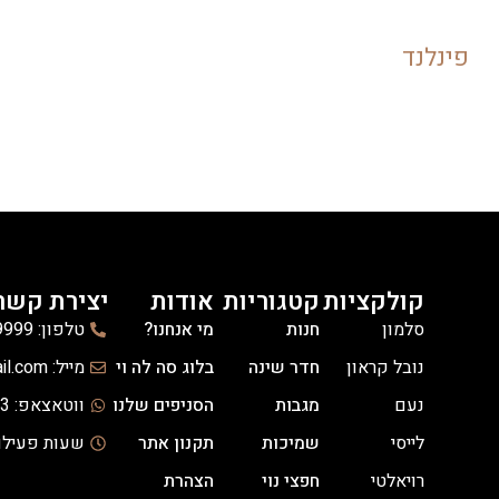
פינלנד
קולקציות
קטגוריות
אודות
יצירת קשר
סלמון
חנות
מי אנחנו?
טלפון: 03-6139999
נובל קראון
חדר שינה
בלוג סה לה וי
מייל: celavi.hanot@gmail.com
נעם
מגבות
הסניפים שלנו
ווטאצאפ: 03-3036333
לייסי
שמיכות
תקנון אתר
שעות פעילות: א'-ה' -14:00
רויאלטי
חפצי נוי
הצהרת