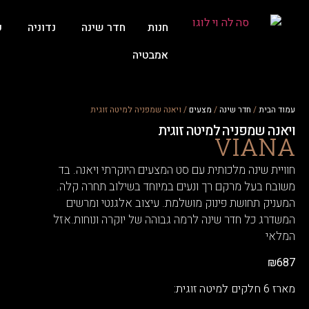
חנות
חדר שינה
נדוניה
ע
אמבטיה
עמוד הבית
/
חדר שינה
/
מצעים
/ ויאנה שמפניה למיטה זוגית
ויאנה שמפניה למיטה זוגית
VIANA
חוויית שינה מלכותית עם סט המצעים היוקרתי ויאנה. בד
משובח בעל מרקם רך ונעים במיוחד בשילוב תחרה קלה.
המעניק תחושת פינוק מושלמת. עיצוב אלגנטי ומרשים
המשדרג כל חדר שינה לרמה גבוהה של יוקרה ונוחות.אזל
המלאי
₪
687
מארז 6 חלקים למיטה זוגית: