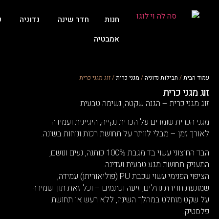
חנות
חדר שינה
נדוניה
ע
אמבטיה
עמוד הבית
/
חבילות נדוניה
/
מגני כרית
/ זוג מגני כרית
זוג מגני כרית
זוג מגני כרית – הגנה שקטה, נשימה טבעית
מגני הכרית שומרים על הכרית נקייה, היגיינית ועמידה
לאורך זמן – מבלי לוותר על תחושת רכות ונוחות בשינה.
הבד החיצוני עשוי בד מגבת 100% כותנה, נעים ונושם,
המעניק תחושת מגע טבעית ועדינה.
הציפוי הפנימי עשוי שכבת PU (פוליאוריתן) עמידה,
שמונעת חדירת נוזלים, זיעה וכתמים – וכל זאת תוך שמירה
על שקט מוחלט במהלך השינה, ללא רעש או תחושת
פלסטיק.