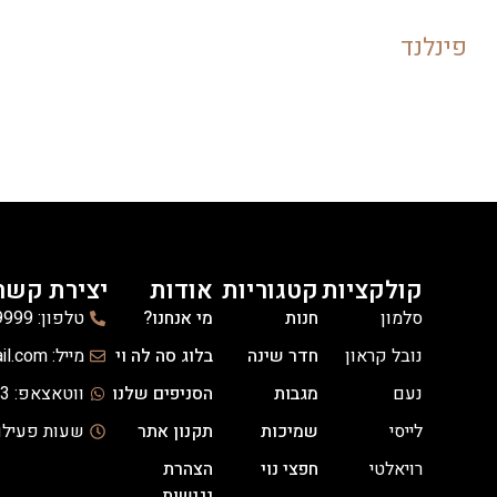
פינלנד
קולקציות
קטגוריות
אודות
יצירת קשר
סלמון
חנות
מי אנחנו?
טלפון: 03-6139999
נובל קראון
חדר שינה
בלוג סה לה וי
מייל: celavi.hanot@gmail.com
נעם
מגבות
הסניפים שלנו
ווטאצאפ: 03-3036333
לייסי
שמיכות
תקנון אתר
שעות פעילות: א'-ה' -14:00
רויאלטי
חפצי נוי
הצהרת
נגישות