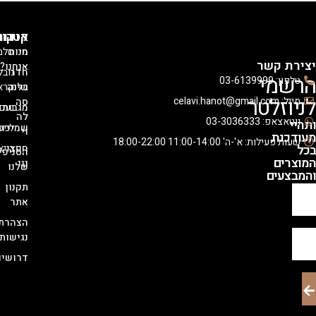
אודות
קטגוריות
קולקציות
מי
חנות
סלמון
קשר
אנחנו?
חדר
נובל
י
03-
בלוג
שינה
קראון
לטר
סה
מגבות
נעם
לה
03-30363
שמיכות
לייסי
וי
ת
 א'-ה' 11:00-14:00 18:00-22:00
חפצי
רויאלטי
הסניפים
נוי
שלנו
ם
תקנון
אתר
הצהרת
נגישות
דרושים