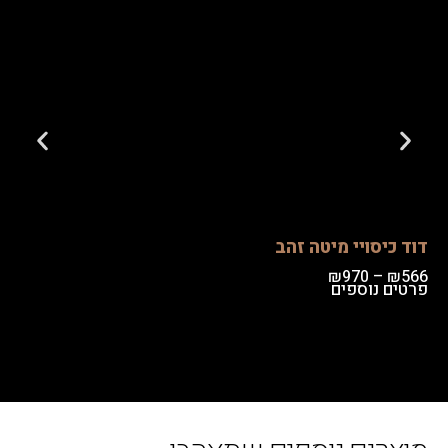
יסויי מיטה זהב
ריחן בד ד
₪
44
₪
970
–
 נוספים
פרטים נוספ