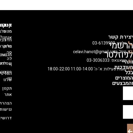
אודות
קטגוריות
קולקציות
מי
חנות
סלמון
קשר
אנחנו?
חדר
נובל
י
03-
בלוג
שינה
קראון
לטר
סה
מגבות
נעם
לה
03-30363
שמיכות
לייסי
וי
ת
 א'-ה' 11:00-14:00 18:00-22:00
חפצי
רויאלטי
הסניפים
נוי
שלנו
ם
תקנון
אתר
הצהרת
נגישות
דרושים