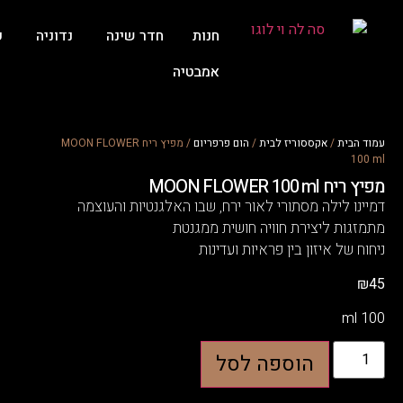
חנות
חדר שינה
נדוניה
ע
אמבטיה
עמוד הבית
/
אקססוריז לבית
/
הום פרפריום
/ מפיץ ריח MOON FLOWER
100 ml
מפיץ ריח MOON FLOWER 100 ml
דמיינו לילה מסתורי לאור ירח, שבו האלגנטיות והעוצמה
מתמזגות ליצירת חוויה חושית ממגנטת
ניחוח של איזון בין פראיות ועדינות
₪
45
100 ml
הוספה לסל