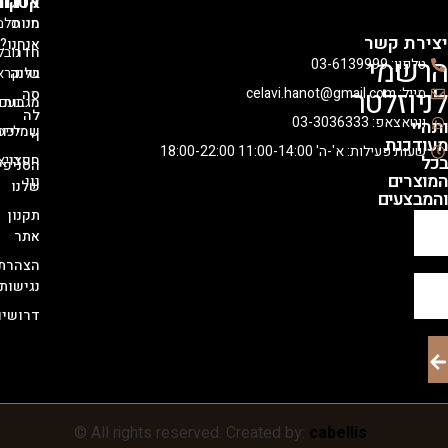
אודות
קטגוריות
קולקציות
מי
חנות
סלמון
קשר
אנחנו?
חדר
נובל
י
03-
בלוג
שינה
קראון
לטר
סה
מגבות
נעם
לה
03-30363
שמיכות
לייסי
וי
ת
 א'-ה' 11:00-14:00 18:00-22:00
חפצי
רויאלטי
הסניפים
נוי
שלנו
ם
תקנון
אתר
הצהרת
נגישות
דרושים
© All rights reserved. Created by:
cabellis