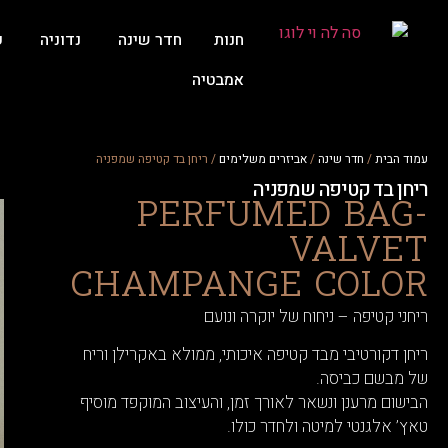
חנות
חדר שינה
נדוניה
ע
אמבטיה
עמוד הבית
/
חדר שינה
/
אביזרים משלימים
/ ריחן בד קטיפה שמפניה
ריחן בד קטיפה שמפניה
PERFUMED BAG-
VALVET
CHAMPANGE COLOR
ריחני קטיפה – ניחוח של יוקרה ונועם
ריחן דקורטיבי מבד קטיפה איכותי, ממולא באקרילן וריח
של מבשם כביסה.
הבישום מרענן ונשאר לאורך זמן, והעיצוב המוקפד מוסיף
טאץ’ אלגנטי למיטה ולחדר כולו.