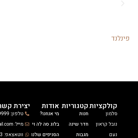
פינלנד
קולקציות
קטגוריות
אודות
יצירת קשר
סלמון
חנות
מי אנחנו?
טלפון: 03-6139999
נובל קראון
חדר שינה
בלוג סה לה וי
מייל: celavi.hanot@gmail.com
נעם
מגבות
הסניפים שלנו
ווטאצאפ: 03-3036333