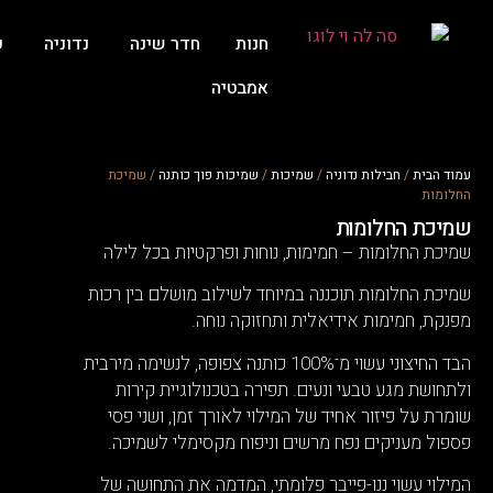
חנות
חדר שינה
נדוניה
ע
אמבטיה
עמוד הבית
/
חבילות נדוניה
/
שמיכות
/
שמיכות פוך כותנה
/ שמיכת
החלומות
שמיכת החלומות
שמיכת החלומות – חמימות, נוחות ופרקטיות בכל לילה
שמיכת החלומות תוכננה במיוחד לשילוב מושלם בין רכות
מפנקת, חמימות אידיאלית ותחזוקה נוחה.
הבד החיצוני עשוי מ־100% כותנה צפופה, לנשימה מירבית
ולתחושת מגע טבעי ונעים. תפירה בטכנולוגיית קירות
שומרת על פיזור אחיד של המילוי לאורך זמן, ושני פסי
פספול מעניקים נפח מרשים וניפוח מקסימלי לשמיכה.
המילוי עשוי ננו-פייבר פלומתי, המדמה את התחושה של