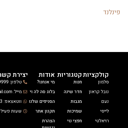
פינלנד
קולקציות
קטגוריות
אודות
יצירת קשר
סלמון
חנות
מי אנחנו?
טלפון: 03-6139999
נובל קראון
חדר שינה
בלוג סה לה וי
מייל: celavi.hanot@gmail.com
נעם
מגבות
הסניפים שלנו
ווטאצאפ: 03-3036333
לייסי
שמיכות
תקנון אתר
שעות פעילות: א'-ה' -14:00
רויאלטי
חפצי נוי
הצהרת
נגישות