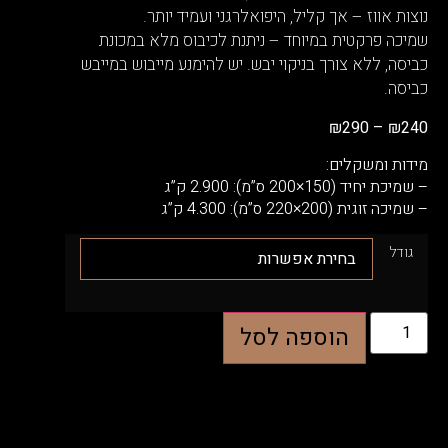
נוצות אווז – אך קליל, היפואלרגני ועמיד יותר.
שמיכה פרקטית במיוחד – ניתנת לכיבוס מלא במכונת
כביסה, ללא צורך בניקוי יבש. יש להימנע מייבוש במייבש
כביסה.
₪
290
–
₪
240
מידות ומשקלים:
– שמיכת יחיד (150×200 ס”מ): 2.900 ק”ג
– שמיכה זוגית (200×220 ס”מ): 4.300 ק”ג
גודל
הוספה לסל