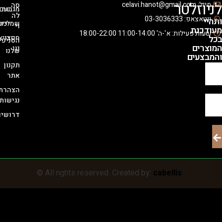
לטר
סה
מגבות
נעם
לה
03-30363
שמיכות
לייסי
וי
ת
 א'-ה' 11:00-14:00 18:00-22:00
חפצי
רויאלטי
הסניפים
נוי
שלנו
ם
תקנון
אתר
הצהרת
נגישות
דרושים
© All rights reserved. Created by:
cabellis